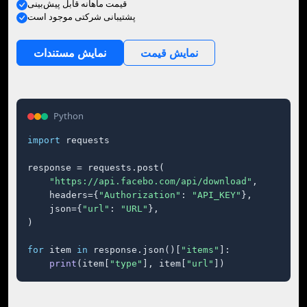
قیمت ماهانه قابل پیش‌بینی
پشتیبانی شرکتی موجود است
نمایش قیمت
نمایش مستندات
Python
import
 requests

response = requests.post(

"https://api.facebo.com/api/download"
,

    headers={
"Authorization"
: 
"API_KEY"
},

    json={
"url"
: 
"URL"
},

)

for
 item 
in
 response.json()[
"items"
]:

print
(item[
"type"
], item[
"url"
])