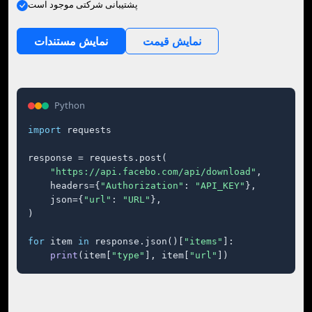
پشتیبانی شرکتی موجود است
نمایش قیمت
نمایش مستندات
Python
import
 requests

response = requests.post(

"https://api.facebo.com/api/download"
,

    headers={
"Authorization"
: 
"API_KEY"
},

    json={
"url"
: 
"URL"
},

)

for
 item 
in
 response.json()[
"items"
]:

print
(item[
"type"
], item[
"url"
])