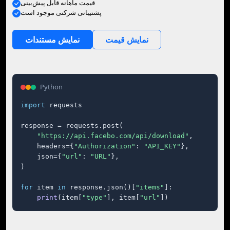
قیمت ماهانه قابل پیش‌بینی
پشتیبانی شرکتی موجود است
نمایش قیمت
نمایش مستندات
Python
import
 requests

response = requests.post(

"https://api.facebo.com/api/download"
,

    headers={
"Authorization"
: 
"API_KEY"
},

    json={
"url"
: 
"URL"
},

)

for
 item 
in
 response.json()[
"items"
]:

print
(item[
"type"
], item[
"url"
])